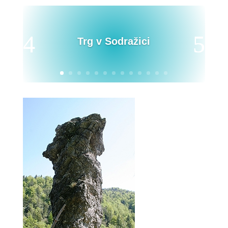
Trg v Sodražici