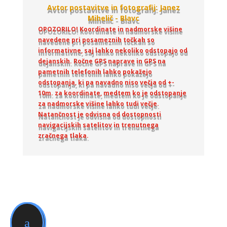
Avtor postavitve in fotografij: Janez
Mihelič - Blavc
OPOZORILO! Koordinate in nadmorske višine
navedene pri posameznih točkah so
informativne, saj lahko nekoliko odstopajo od
dejanskih. Ročne GPS naprave in GPS na
pametnih telefonih lahko pokažejo
odstopanja, ki pa navadno niso večja od +-
10m. za koordinate, medtem ko je odstopanje
za nadmorske višine lahko tudi večje.
Natančnost je odvisna od dostopnosti
navigacijskih satelitov in trenutnega
zračnega tlaka.
a


l
