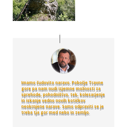
Imamo čudovito naravo. Pobočje Travne
gore pa nam nudi izjemne možnosti za
sprehode, pohodništvo, tek, kolesarjenje
in iskanje vedno novih kotičkov
neokrnjene narave. Samo odpraviti se je
treba tja gor med nebo in zemljo.