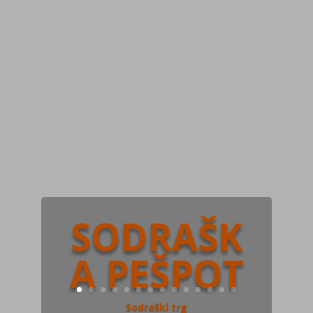
SODRAŠK
A PEŠPOT
Sodraški trg