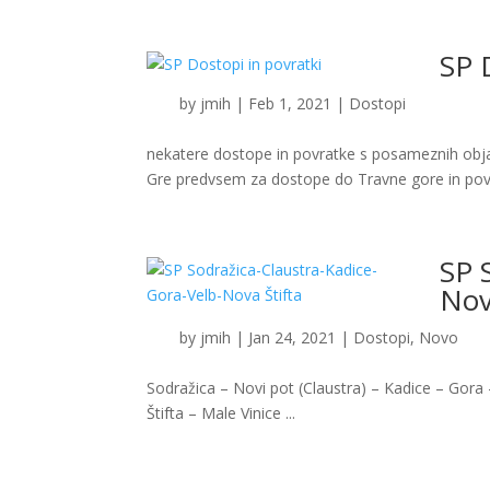
SP 
by
jmih
|
Feb 1, 2021
|
Dostopi
nekatere dostope in povratke s posameznih objavl
Gre predvsem za dostope do Travne gore in povr
SP 
Nov
by
jmih
|
Jan 24, 2021
|
Dostopi
,
Novo
Sodražica – Novi pot (Claustra) – Kadice – Gor
Štifta – Male Vinice ...