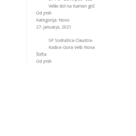
Veliki dol na Kamen grič
Od jmih
Kategorija:
Novo
27. januarja, 2021
SP Sodražica-Claustra-
Kadice-Gora-Velb-Nova
Štifta
Od jmih
Kategorija:
Dostopi
,
Novo
24. januarja, 2021
SP Mimo “Ta smrkave”
bukve čez Kaliče na
Kamen grič
Od jmih
Kategorija:
Novo
20. januarja, 2021