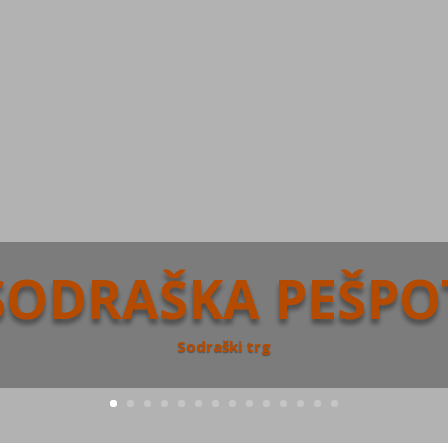
SODRAŠKA PEŠPO
Sodraški trg