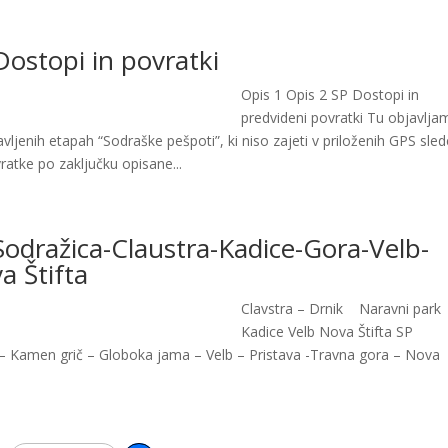
Dostopi in povratki
Opis 1 Opis 2 SP Dostopi in
predvideni povratki Tu objavlja
jenih etapah “Sodraške pešpoti”, ki niso zajeti v priloženih GPS sled
atke po zaključku opisane...
Sodražica-Claustra-Kadice-Gora-Velb-
a Štifta
Clavstra – Drnik Naravni park
Kadice Velb Nova Štifta SP
a – Kamen grič – Globoka jama – Velb – Pristava -Travna gora – Nova