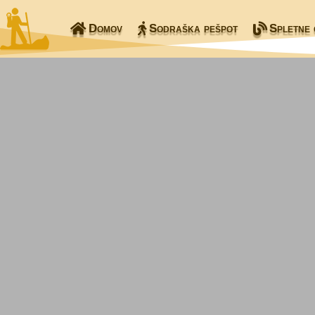
Domov
Sodraška pešpot
Spletne 