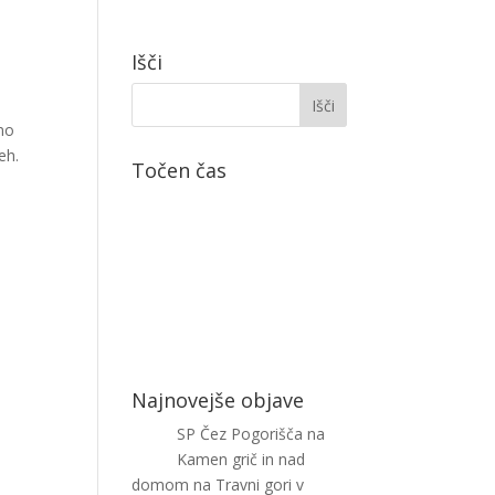
Išči
mo
eh.
Točen čas
Najnovejše objave
SP Čez Pogorišča na
Kamen grič in nad
domom na Travni gori v